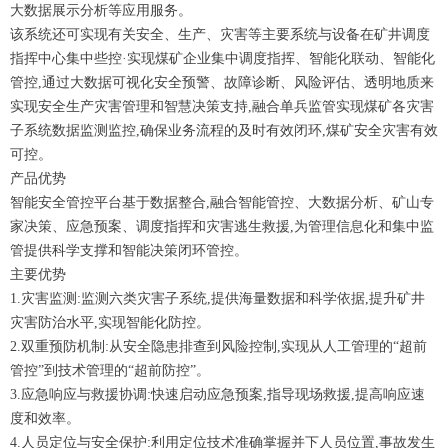
大数据展示分析等应用服务。
该系统还可实现有关安全、生产、灾害等主要系统与设备在矿井调度
指挥中心集中些控·实现煤矿企业集中调度指挥、智能化联动、智能化
管控,通过大数据可视化安全预警、故障诊断、风险评估、透明地质来
实现安全生产灾害管理和智慧决策支持,融合单兵监管实现煤矿各灾害
子系统数据监测监控,确保业务流程的及时有效闭环,煤矿安全灾害有效
可控。
产品优势
智能安全管控平台基于数据整合,融合智能管控、大数据分析、矿山专
家决策、应急预案、调度指挥和灾害逃生救援,为管理信息化和集中监
管提供科学支撑和智能决策闭环管控。
主要优势
1.灾害监测:监测六类灾害子系统,提供海量数据和科学依据,提升矿井
灾害防治水平,实现智能化防控。
2.双重预防机制:从安全隐患排查到风险控制,实现从人工管理的“超前
管控”到技术管理的“超前防控”。
3.应急响应与救援协调:快速启动应急预案,指导现场救援,提高响应速
度和效率。
4.人员定位与安全保护:利用定位技术准确掌握并下人员位置,事故发生