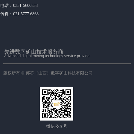
电话：
0351-5600838
传真：
021 5777 6868
先进数字矿山技术服务商
Advanced digital mining technology service provider
版权所有 ©
邦芯（山西）数字矿山科技有限公司
微信公众号