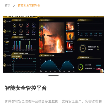
首页
ꄲ
智能安全管控平台
智能安全管控平台
矿井智能安全管控平台整合多源数据，支持安全生产、灾害管理和